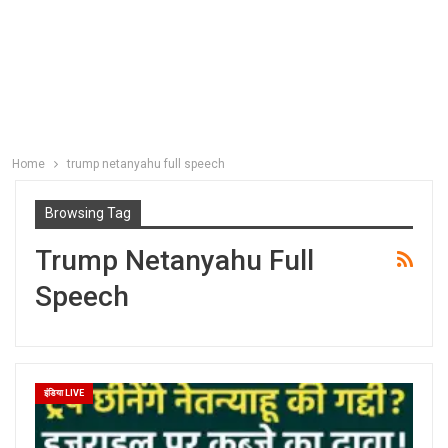
Home
trump netanyahu full speech
Browsing Tag
Trump Netanyahu Full
Speech
इंडिया LIVE