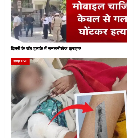
दिल्ली के पॉश इलाके में सनसनीखेज क्राइम!
क्राइम LIVE