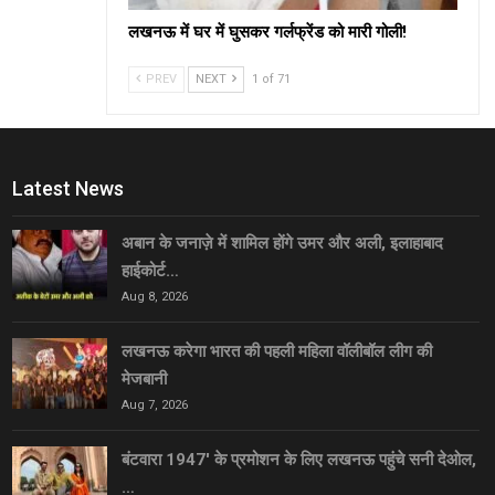
लखनऊ में घर में घुसकर गर्लफ्रेंड को मारी गोली!
PREV
NEXT
1 of 71
Latest News
अबान के जनाज़े में शामिल होंगे उमर और अली, इलाहाबाद
हाईकोर्ट…
Aug 8, 2026
लखनऊ करेगा भारत की पहली महिला वॉलीबॉल लीग की
मेजबानी
Aug 7, 2026
बंटवारा 1947′ के प्रमोशन के लिए लखनऊ पहुंचे सनी देओल,
…