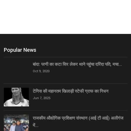
Popular News
बांदा: पत्नी का कटा सिर लेकर थाने पहुंचा दरिंदा पति, मचा…
Oct 9, 2020
टेनिस की महानतम खिलाड़ी स्टेफी ग्राफ का निधन
Jun 7, 2025
राजकीय औद्योगिक प्रशिक्षण संस्थान (आई टी आई) अलीगंज
में…