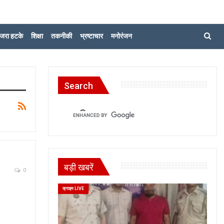
जरा हटके
शिक्षा
तकनीकी
भ्रष्टाचार
मनोरंजन
Search
बड़ी खबरें
0
क्राइम LIVE