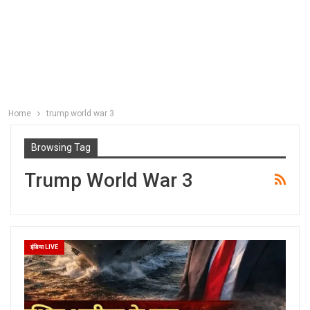
Home
trump world war 3
Browsing Tag
Trump World War 3
इंडिया LIVE