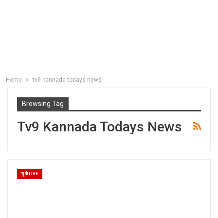
Home
tv9 kannada todays news
Browsing Tag
Tv9 Kannada Todays News
यू पी LIVE