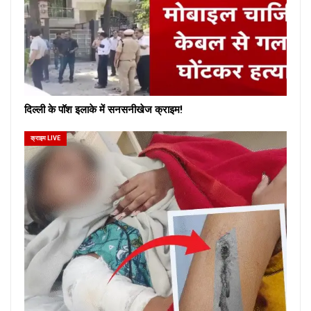
दिल्ली के पॉश इलाके में सनसनीखेज क्राइम!
क्राइम LIVE