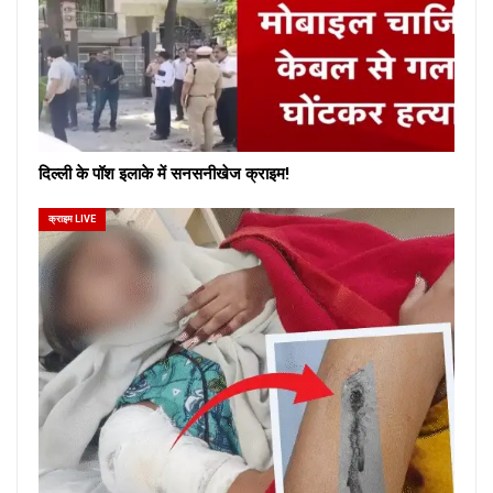
दिल्ली के पॉश इलाके में सनसनीखेज क्राइम!
क्राइम LIVE