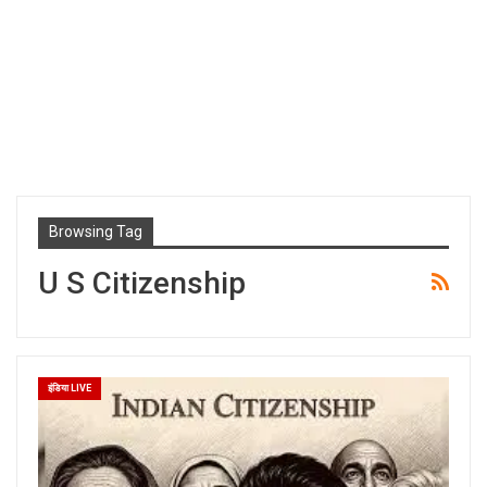
Browsing Tag
U S Citizenship
इंडिया LIVE