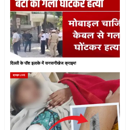
दिल्ली के पॉश इलाके में सनसनीखेज क्राइम!
क्राइम LIVE