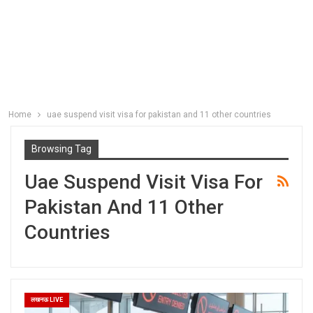
Home
uae suspend visit visa for pakistan and 11 other countries
Browsing Tag
Uae Suspend Visit Visa For
Pakistan And 11 Other
Countries
लखनऊ LIVE