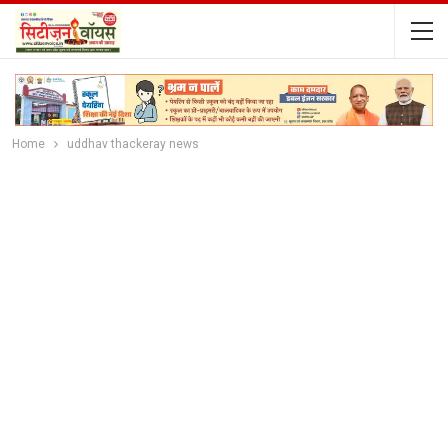
Home
uddhav thackeray news