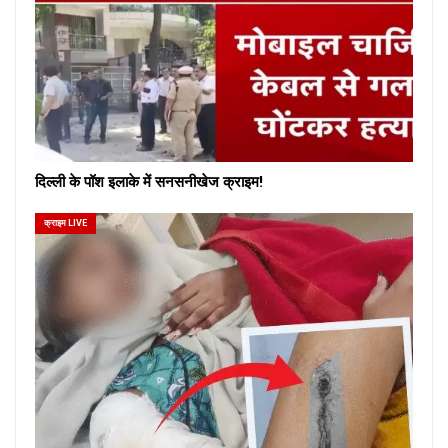
दिल्ली के पॉश इलाके में सनसनीखेज क्राइम!
क्राइम LIVE