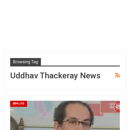
Browsing Tag
Uddhav Thackeray News
इंडिया LIVE