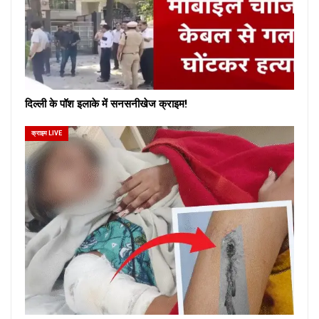
दिल्ली के पॉश इलाके में सनसनीखेज क्राइम!
क्राइम LIVE