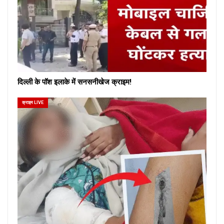
दिल्ली के पॉश इलाके में सनसनीखेज क्राइम!
क्राइम LIVE