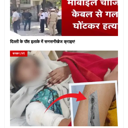
दिल्ली के पॉश इलाके में सनसनीखेज क्राइम!
क्राइम LIVE