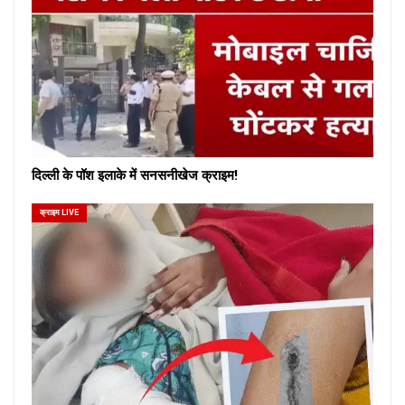
दिल्ली के पॉश इलाके में सनसनीखेज क्राइम!
क्राइम LIVE