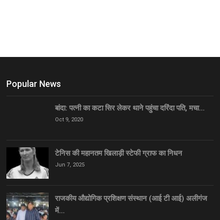
Popular News
बांदा: पत्नी का कटा सिर लेकर थाने पहुंचा दरिंदा पति, मचा…
Oct 9, 2020
टेनिस की महानतम खिलाड़ी स्टेफी ग्राफ का निधन
Jun 7, 2025
राजकीय औद्योगिक प्रशिक्षण संस्थान (आई टी आई) अलीगंज
में…