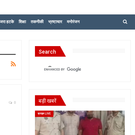
जरा हटके
शिक्षा
तकनीकी
भ्रष्टाचार
मनोरंजन
Search
बड़ी खबरें
0
क्राइम LIVE