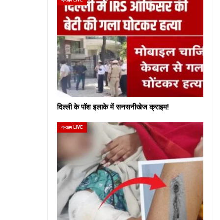
दिल्ली के पॉश इलाके में सनसनीखेज क्राइम!
क्राइम LIVE