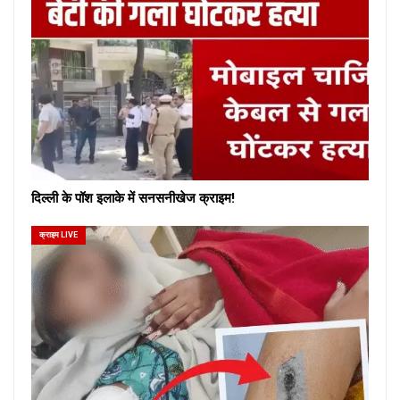
दिल्ली के पॉश इलाके में सनसनीखेज क्राइम!
क्राइम LIVE