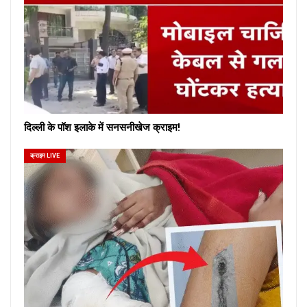
दिल्ली के पॉश इलाके में सनसनीखेज क्राइम!
क्राइम LIVE