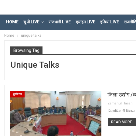
HOME
यू पी LIVE
राजधानी LIVE
क्राइम LIVE
इंडिया LIVE
राजनीत
Home
unique talks
Browsing Tag
Unique Talks
जिला उद्योग /व्
कुशीनगर
Zamanul Hasan
जिलाधिकारी विशाल भार
READ MORE...