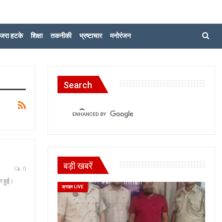
जरा हटके
शिक्षा
तकनीकी
भ्रष्टाचार
मनोरंजन
Search
बड़ी खबरें
0
्न हुई।
क्राइम LIVE