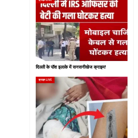
दिल्ली के पॉश इलाके में सनसनीखेज क्राइम!
क्राइम LIVE