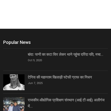
Popular News
बांदा: पत्नी का कटा सिर लेकर थाने पहुंचा दरिंदा पति, मचा…
Oct 9, 2020
टेनिस की महानतम खिलाड़ी स्टेफी ग्राफ का निधन
Jun 7, 2025
राजकीय औद्योगिक प्रशिक्षण संस्थान (आई टी आई) अलीगंज
में…