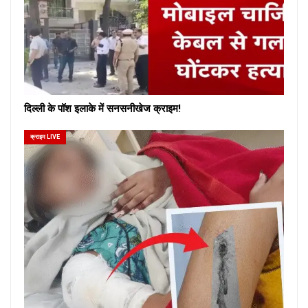
दिल्ली के पॉश इलाके में सनसनीखेज क्राइम!
क्राइम LIVE