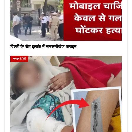
दिल्ली के पॉश इलाके में सनसनीखेज क्राइम!
क्राइम LIVE