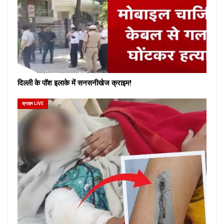
दिल्ली के पॉश इलाके में सनसनीखेज क्राइम!
क्राइम LIVE