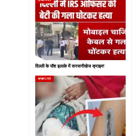
दिल्ली के पॉश इलाके में सनसनीखेज क्राइम!
क्राइम LIVE