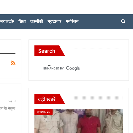
जरा हटके
शिक्षा
तकनीकी
भ्रष्टाचार
मनोरंजन
Search
बड़ी खबरें
0
य के नेतृत्व
क्राइम LIVE