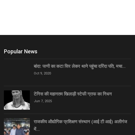
Popular News
बांदा: पत्नी का कटा सिर लेकर थाने पहुंचा दरिंदा पति, मचा…
Oct 9, 2020
टेनिस की महानतम खिलाड़ी स्टेफी ग्राफ का निधन
Jun 7, 2025
राजकीय औद्योगिक प्रशिक्षण संस्थान (आई टी आई) अलीगंज
में…