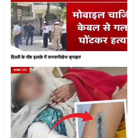
दिल्ली के पॉश इलाके में सनसनीखेज क्राइम!
क्राइम LIVE