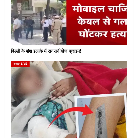
दिल्ली के पॉश इलाके में सनसनीखेज क्राइम!
क्राइम LIVE