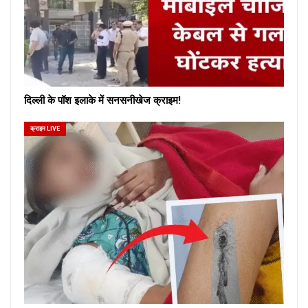
दिल्ली के पॉश इलाके में सनसनीखेज क्राइम!
क्राइम LIVE