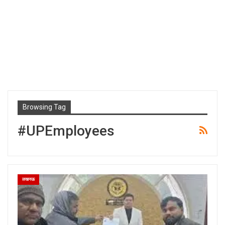
Browsing Tag
#UPEmployees
लखनऊ