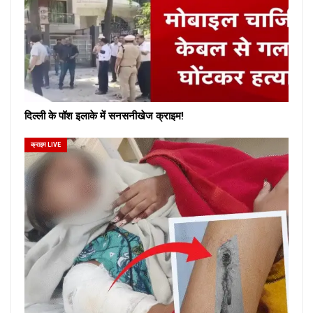
दिल्ली के पॉश इलाके में सनसनीखेज क्राइम!
क्राइम LIVE