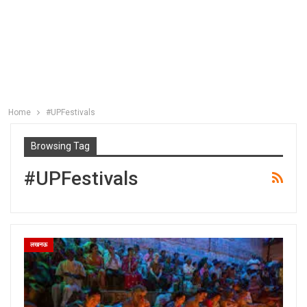
Home
#UPFestivals
Browsing Tag
#UPFestivals
लखनऊ