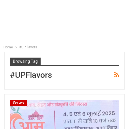
Home
#UPFlavors
Browsing Tag
#UPFlavors
इंडिया LIVE