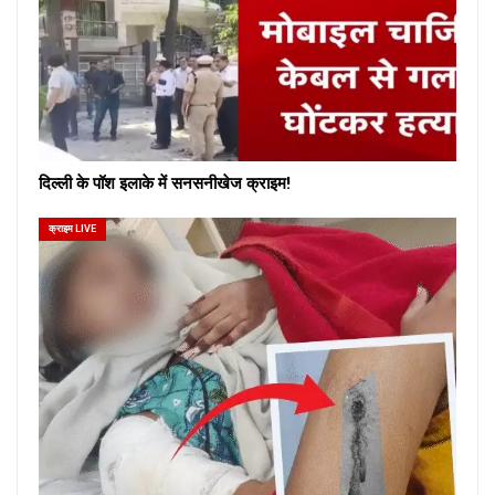
दिल्ली के पॉश इलाके में सनसनीखेज क्राइम!
क्राइम LIVE