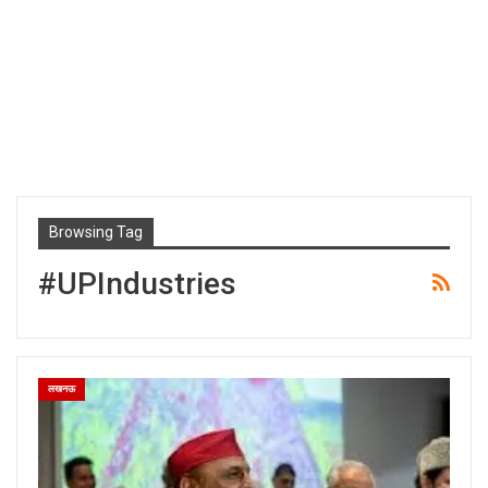
Browsing Tag
#UPIndustries
लखनऊ