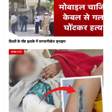
दिल्ली के पॉश इलाके में सनसनीखेज क्राइम!
क्राइम LIVE