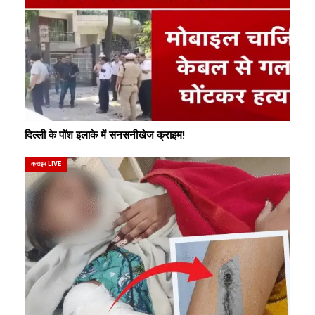
दिल्ली के पॉश इलाके में सनसनीखेज क्राइम!
क्राइम LIVE