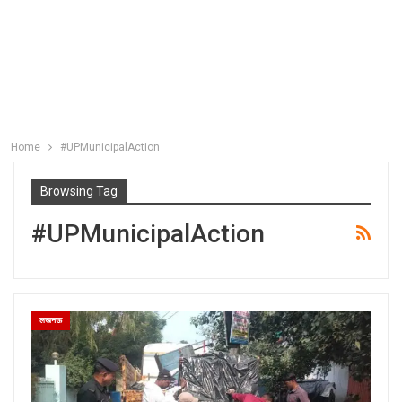
Home
#UPMunicipalAction
Browsing Tag
#UPMunicipalAction
लखनऊ