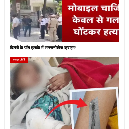
दिल्ली के पॉश इलाके में सनसनीखेज क्राइम!
क्राइम LIVE