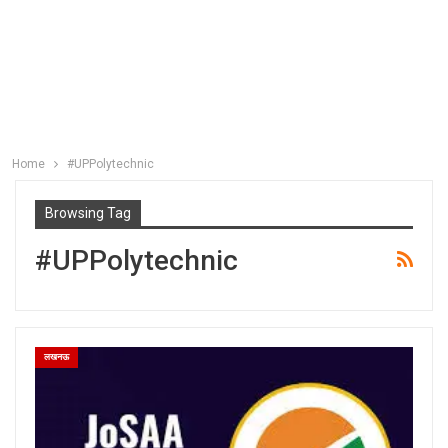
Home
#UPPolytechnic
Browsing Tag
#UPPolytechnic
लखनऊ