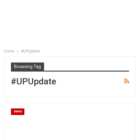
Home
#UPUpdate
Browsing Tag
#UPUpdate
लखनऊ