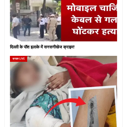
दिल्ली के पॉश इलाके में सनसनीखेज क्राइम!
क्राइम LIVE