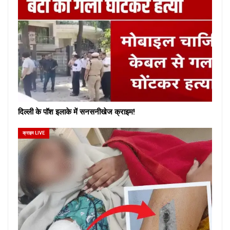
दिल्ली के पॉश इलाके में सनसनीखेज क्राइम!
क्राइम LIVE