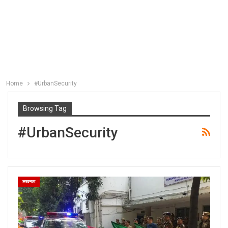
Home
#UrbanSecurity
Browsing Tag
#UrbanSecurity
लखनऊ