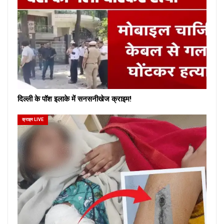
दिल्ली के पॉश इलाके में सनसनीखेज क्राइम!
क्राइम LIVE