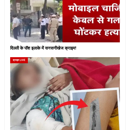
दिल्ली के पॉश इलाके में सनसनीखेज क्राइम!
क्राइम LIVE