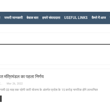
ि
जरूरी जानकारी
बेबाक बात
हमारे संवाददाता
USEFUL LINKS
कैमरे में आज
ठित मंत्रिमंडल का पहला निर्णय
Sajjad Baqar LUCKNOW
Mar 26, 2022
ामी 03 माह तक रहेगी जारी योजना के अंतर्गत प्रदेश के 15 करोड़ नागरिक होंगे लाभान्वित