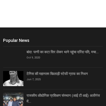
Popular News
बांदा: पत्नी का कटा सिर लेकर थाने पहुंचा दरिंदा पति, मचा…
Oct 9, 2020
टेनिस की महानतम खिलाड़ी स्टेफी ग्राफ का निधन
Jun 7, 2025
राजकीय औद्योगिक प्रशिक्षण संस्थान (आई टी आई) अलीगंज
में…