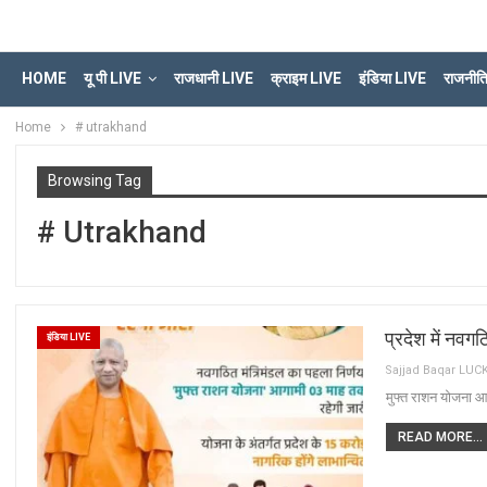
HOME
यू पी LIVE
राजधानी LIVE
क्राइम LIVE
इंडिया LIVE
राजनीत
Home
# utrakhand
Browsing Tag
# Utrakhand
प्रदेश में नवग
इंडिया LIVE
मुफ्त राशन योजना आग
READ MORE...