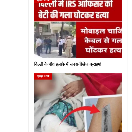
दिल्ली के पॉश इलाके में सनसनीखेज क्राइम!
क्राइम LIVE