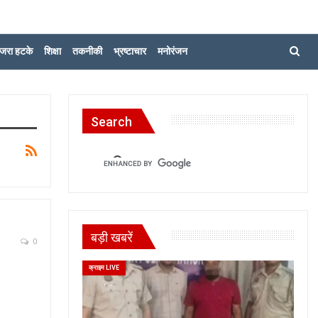
जरा हटके
शिक्षा
तकनीकी
भ्रष्टाचार
मनोरंजन
Search
बड़ी खबरें
0
क्राइम LIVE