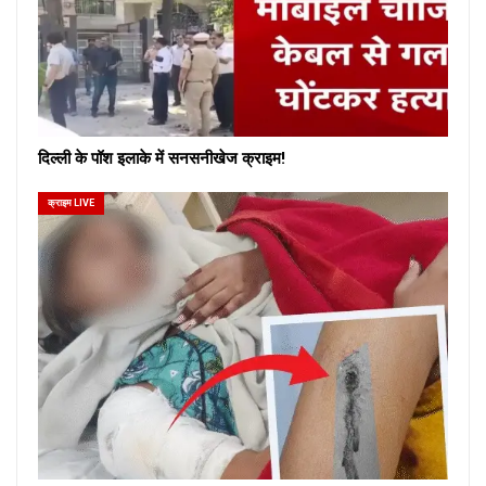
दिल्ली के पॉश इलाके में सनसनीखेज क्राइम!
क्राइम LIVE