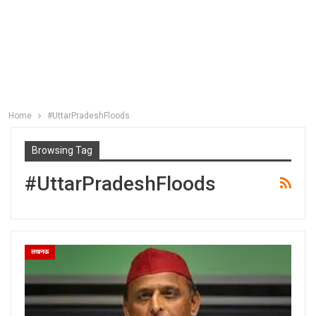
Home
#UttarPradeshFloods
Browsing Tag
#UttarPradeshFloods
लखनऊ