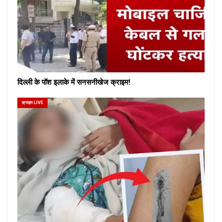
दिल्ली के पॉश इलाके में सनसनीखेज क्राइम!
क्राइम LIVE