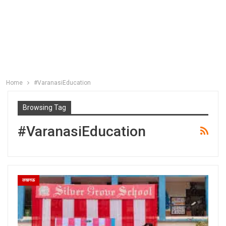
Home
#VaranasiEducation
Browsing Tag
#VaranasiEducation
लखनऊ