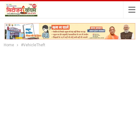
Home
#VehicleTheft