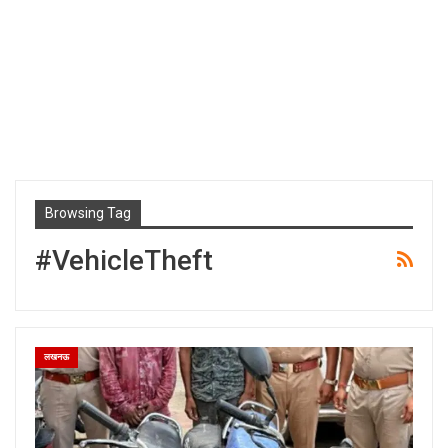
Browsing Tag
#VehicleTheft
लखनऊ