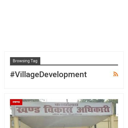
Browsing Tag
#VillageDevelopment
लखनऊ