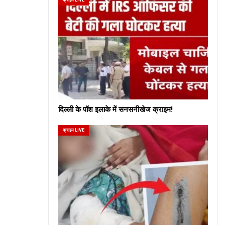
दिल्ली के पॉश इलाके में सनसनीखेज क्राइम!
क्राइम LIVE