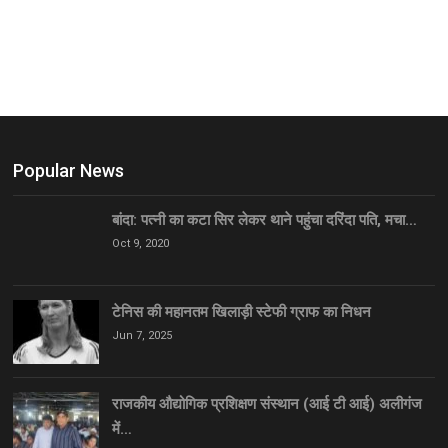
Popular News
बांदा: पत्नी का कटा सिर लेकर थाने पहुंचा दरिंदा पति, मचा…
Oct 9, 2020
टेनिस की महानतम खिलाड़ी स्टेफी ग्राफ का निधन
Jun 7, 2025
राजकीय औद्योगिक प्रशिक्षण संस्थान (आई टी आई) अलीगंज
में…