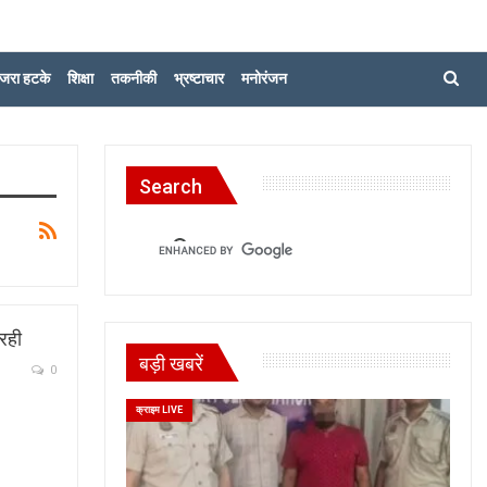
जरा हटके
शिक्षा
तकनीकी
भ्रष्टाचार
मनोरंजन
Search
 रही
बड़ी खबरें
0
क्राइम LIVE