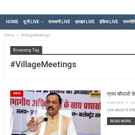
HOME
यू पी LIVE
राजधानी LIVE
क्राइम LIVE
इंडिया LIVE
राजनीत
Home
#VillageMeetings
Browsing Tag
#VillageMeetings
ग्राम चौपालों स
लखनऊ
Shibli Beg
Au
ग्राम चौपालों से तेज
READ MORE...