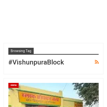
Browsing Tag
#VishunpuraBlock
लखनऊ