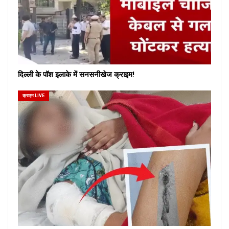
दिल्ली के पॉश इलाके में सनसनीखेज क्राइम!
क्राइम LIVE