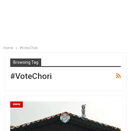
Home
#VoteChori
Browsing Tag
#VoteChori
लखनऊ