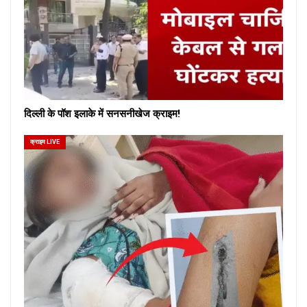
दिल्ली के पॉश इलाके में सनसनीखेज क्राइम!
क्राइम LIVE