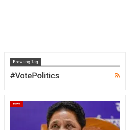
Browsing Tag
#VotePolitics
लखनऊ