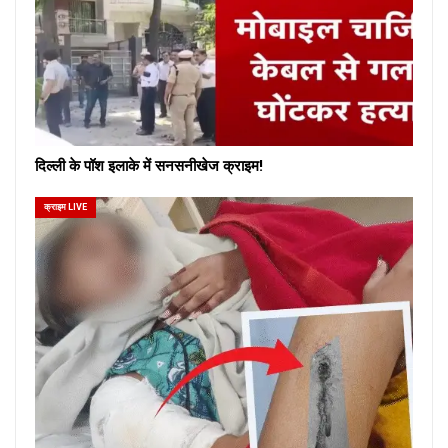
दिल्ली के पॉश इलाके में सनसनीखेज क्राइम!
क्राइम LIVE