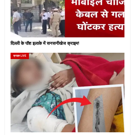
दिल्ली के पॉश इलाके में सनसनीखेज क्राइम!
क्राइम LIVE