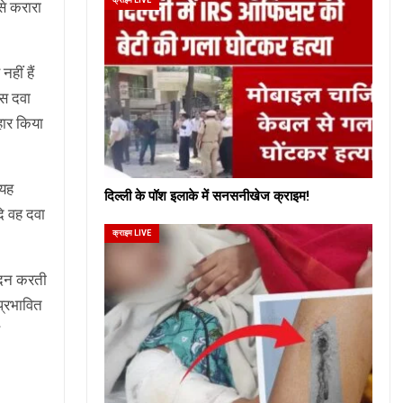
से करारा
हीं हैं
इस दवा
हार किया
 यह
दिल्ली के पॉश इलाके में सनसनीखेज क्राइम!
दि वह दवा
क्राइम LIVE
पादन करती
प्रभावित