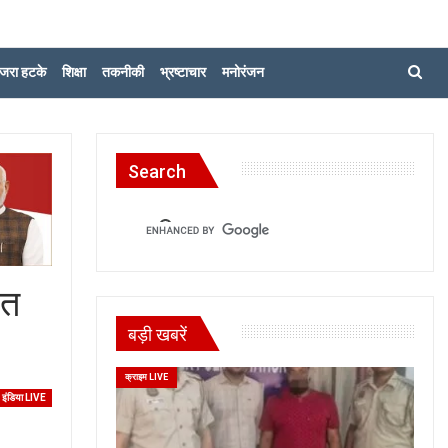
जरा हटके
शिक्षा
तकनीकी
भ्रष्टाचार
मनोरंजन
Search
रत
बड़ी खबरें
क्राइम LIVE
इंडिया LIVE