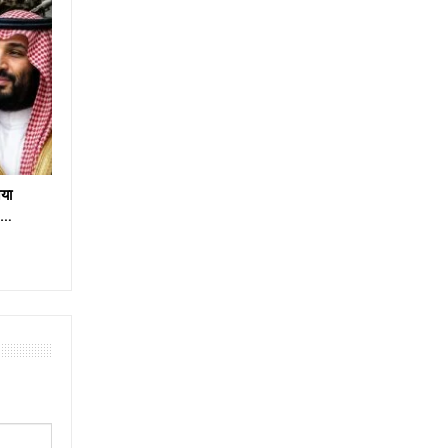
या
e…