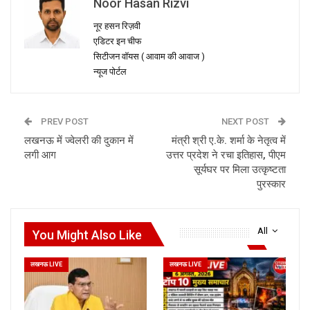
Noor Hasan Rizvi
नूर हसन रिज़वी
एडिटर इन चीफ
सिटीजन वॉयस ( आवाम की आवाज )
न्यूज पोर्टल
PREV POST
NEXT POST
लखनऊ में ज्वेलरी की दुकान में
मंत्री श्री ए.के. शर्मा के नेतृत्व में
लगी आग
उत्तर प्रदेश ने रचा इतिहास, पीएम
सूर्यघर पर मिला उत्कृष्टता
पुरस्कार
All
You Might Also Like
लखनऊ LIVE
लखनऊ LIVE