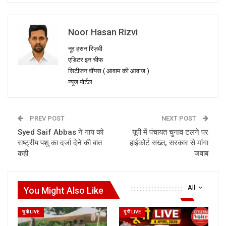
Noor Hasan Rizvi
नूर हसन रिज़वी
एडिटर इन चीफ
सिटीजन वॉयस ( आवाम की आवाज )
न्यूज पोर्टल
PREV POST
NEXT POST
Syed Saif Abbas ने गाय को
यूपी में पंचायत चुनाव टलने पर
राष्ट्रीय पशु का दर्जा देने की बात
हाईकोर्ट सख्त, सरकार से मांगा
कही
जवाब
All
You Might Also Like
यू पी LIVE
यू पी LIVE