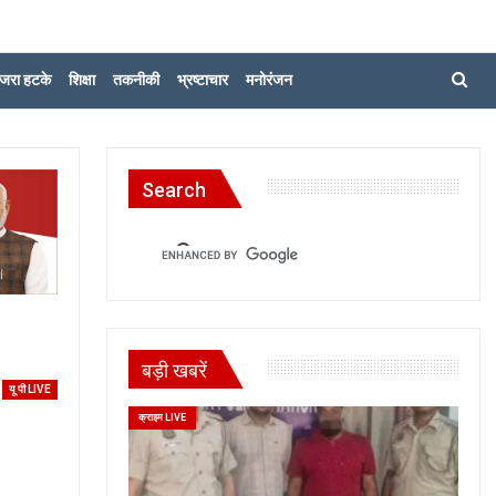
जरा हटके
शिक्षा
तकनीकी
भ्रष्टाचार
मनोरंजन
Search
बड़ी खबरें
यू पी LIVE
क्राइम LIVE