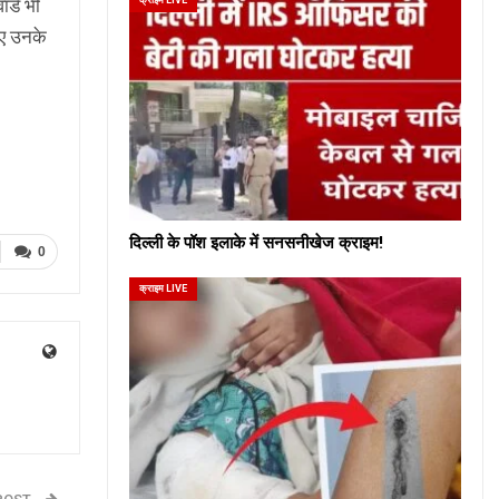
र्ड भी
ुए उनके
दिल्ली के पॉश इलाके में सनसनीखेज क्राइम!
0
क्राइम LIVE