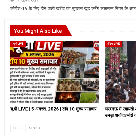
PREV POST
कोविड-19 के लिए होने वाली खरीद का भुगतान खुद करेंगे लखनऊ निगम के अ
You Might Also Like
यू पी LIVE
इंडिया LIVE
यू पी LIVE | 5 अगस्त, 2026 | टॉप 10 मुख्य समाचार
लखनऊ में रवायती अं
उमड़ा अकीदतमंदों 
PREV
NEXT