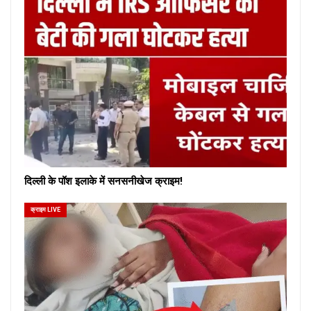
दिल्ली के पॉश इलाके में सनसनीखेज क्राइम!
क्राइम LIVE