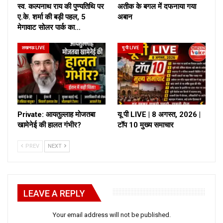
स्व. कल्पनाथ राय की पुण्यतिथि पर
अतीक के बगल में दफनाया गया
ए.के. शर्मा की बड़ी पहल, 5
अबान
मेगावाट सोलर पार्क का…
लखनऊ LIVE
यू पी LIVE
Private: आयतुल्लाह मोजतबा
यू पी LIVE | 8 अगस्त, 2026 |
खामेनेई की हालत गंभीर?
टॉप 10 मुख्य समाचार
PREV
NEXT
LEAVE A REPLY
Your email address will not be published.