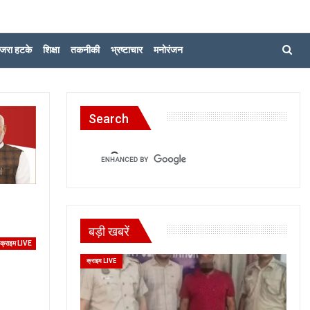
जरा हटके
शिक्षा
तकनीकी
भ्रष्टाचार
मनोरंजन
Search
बड़ी खबरें
क्राइम LIVE
क्राइम LIVE