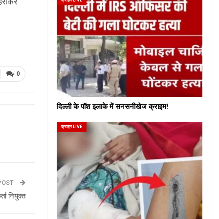
 हराकर
0
दिल्ली के पॉश इलाके में सनसनीखेज क्राइम!
क्राइम LIVE
POST
ता नियुक्त