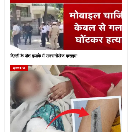
दिल्ली के पॉश इलाके में सनसनीखेज क्राइम!
क्राइम LIVE